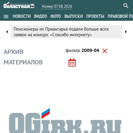
Номер 07.08.2026
menu
НОВОСТИ
ВИДЕО
ФОТО
ВЫПУСКИ
ПРОЕКТЫ
ПРАВОВОЙ П
Пенсионеры из Приангарья подали больше всех
arrow_left
arrow_right
заявок на конкурс «Спасибо интернету»
close
фильтр
2009-04
АРХИВ
МАТЕРИАЛОВ
Происшествия