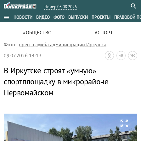
Номер 05.08.2026
menu
НОВОСТИ
ВИДЕО
ФОТО
ВЫПУСКИ
ПРОЕКТЫ
ПРАВОВОЙ П
#ОБЩЕСТВО
#СПОРТ
Фото:
пресс-служба администрации Иркутска
,
09.07.2026 14:13
В Иркутске строят «умную»
спортплощадку в микрорайоне
Первомайском
zoom_out_map