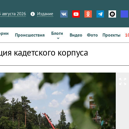
 августа 2026
Издание
ории
Блоги
Происшествия
Видео
Фото
Проекты
1
ция кадетского корпуса
zoom_out_map