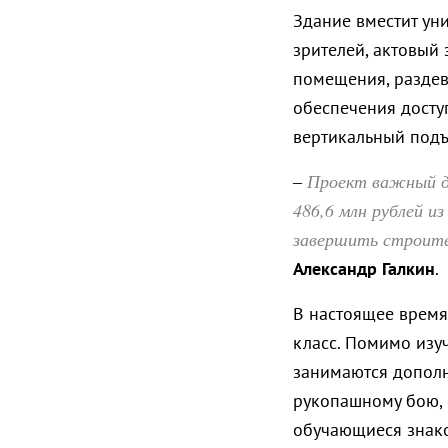
Здание вместит ун
зрителей, актовый 
помещения, раздев
обеспечения досту
вертикальный подъ
Проект важный дл
–
486,6 млн рублей и
завершить строител
Александр Галкин
.
В настоящее время 
класс. Помимо изу
занимаются дополн
рукопашному бою, с
обучающиеся знако