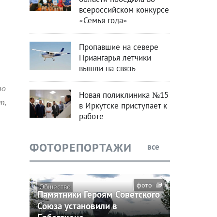
всероссийском конкурсе
«Семья года»
Пропавшие на севере
Приангарья летчики
вышли на связь
но
Новая поликлиника №15
п,
в Иркутске приступает к
работе
ФОТОРЕПОРТАЖИ
все
фото
Общество
Памятники Героям Советского
Союза установили в