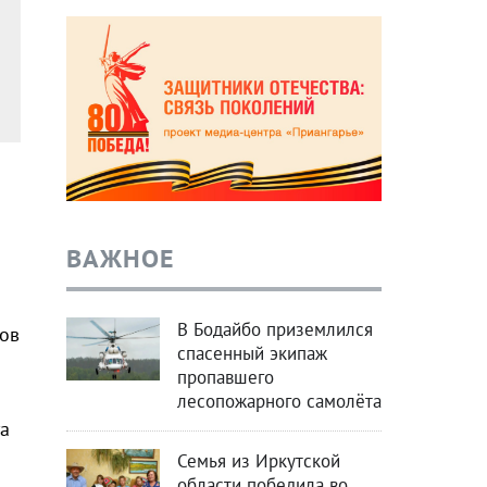
ВАЖНОЕ
В Бодайбо приземлился
ров
спасенный экипаж
пропавшего
лесопожарного самолёта
а
Семья из Иркутской
области победила во