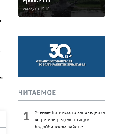
Ербогачене
сегодня в 15:10
х
.
я
ЧИТАЕМОЕ
1
Ученые Витимского заповедника
встретили редкую птицу в
Бодайбинском районе