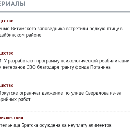
ЕРИАЛЫ
ЩЕСТВО
еные Витимского заповедника встретили редкую птицу в
дайбинском районе
ЩЕСТВО
ИГУ разработают программу психологической реабилитации
я ветеранов СВО благодаря гранту фонда Потанина
ЩЕСТВО
Иркутске ограничат движение по улице Свердлова из‑за
арийных работ
ОИСШЕСТВИЯ
тельница Братска осуждена за неуплату алиментов