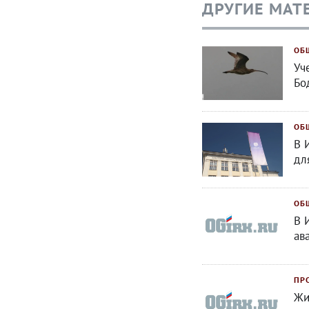
ДРУГИЕ МАТ
ОБ
Уч
Бо
ОБ
В 
дл
ОБ
В 
ав
ПР
Жи