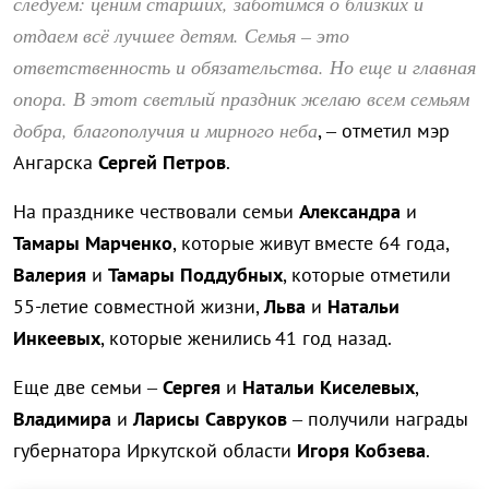
следуем: ценим старших, заботимся о близких и
отдаем всё лучшее детям. Семья – это
ответственность и обязательства. Но еще и главная
опора. В этот светлый праздник желаю всем семьям
добра, благополучия и мирного неба
, – отметил мэр
Ангарска
Сергей Петров
.
На празднике чествовали семьи
Александра
и
Тамары Марченко
, которые живут вместе 64 года,
Валерия
и
Тамары Поддубных
, которые отметили
55-летие совместной жизни,
Льва
и
Натальи
Инкеевых
, которые женились 41 год назад.
Еще две семьи –
Сергея
и
Натальи Киселевых
,
Владимира
и
Ларисы Савруков
– получили награды
губернатора Иркутской области
Игоря Кобзева
.