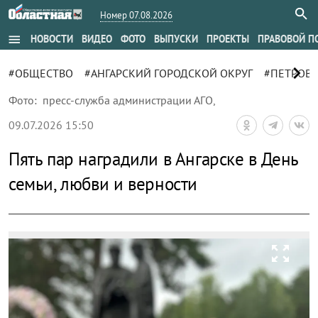
Номер 07.08.2026
menu
НОВОСТИ
ВИДЕО
ФОТО
ВЫПУСКИ
ПРОЕКТЫ
ПРАВОВОЙ П
chevron_right
#ОБЩЕСТВО
#АНГАРСКИЙ ГОРОДСКОЙ ОКРУГ
#ПЕТРОВ 
Фото:
пресс-служба администрации АГО
,
09.07.2026 15:50
Пять пар наградили в Ангарске в День
семьи, любви и верности
zoom_out_map