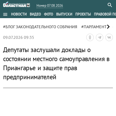
Номер 07.08.2026
menu
НОВОСТИ
ВИДЕО
ФОТО
ВЫПУСКИ
ПРОЕКТЫ
ПРАВОВОЙ П
chevron_right
#БЛОГ ЗАКОНОДАТЕЛЬНОГО СОБРАНИЯ
#ПАРЛАМЕНТ
#
09.07.2026 09:35
Депутаты заслушали доклады о
состоянии местного самоуправления в
Приангарье и защите прав
предпринимателей
zoom_out_map