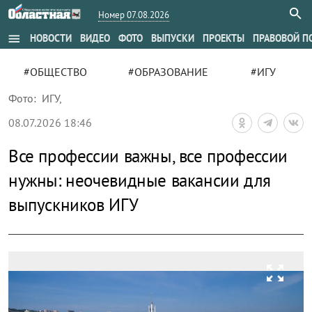
Номер 07.08.2026
menu
НОВОСТИ
ВИДЕО
ФОТО
ВЫПУСКИ
ПРОЕКТЫ
ПРАВОВОЙ П
#ОБЩЕСТВО
#ОБРАЗОВАНИЕ
#ИГУ
Фото:
ИГУ
,
08.07.2026 18:46
Все профессии важны, все профессии
нужны: неочевидные вакансии для
выпускников ИГУ
zoom_out_map