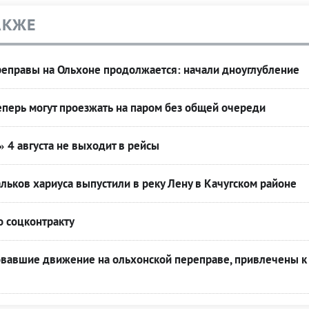
АКЖЕ
реправы на Ольхоне продолжается: начали дноуглубление
перь могут проезжать на паром без общей очереди
4 августа не выходит в рейсы
льков хариуса выпустили в реку Лену в Качугском районе
о соцконтракту
овавшие движение на ольхонской переправе, привлечены к