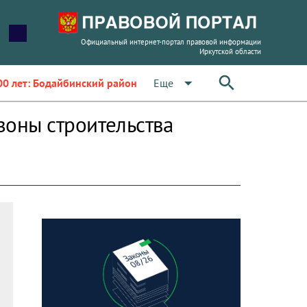
Официальный интернет-портал правовой информации
Иркутской области
arrow_drop_down
Еще
00 лет: Бодайбинский район
зоны строительства