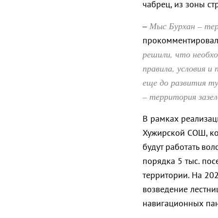
чабрец, из зоны с
Мыс Бурхан – тер
–
прокомментировала
решили, что необх
правила, условия и
еще до развития т
– территория зазел
В рамках реализац
Хужирской СОШ, ко
будут работать во
порядка 5 тыс. по
территории. На 20
возведение лестни
навигационных пан