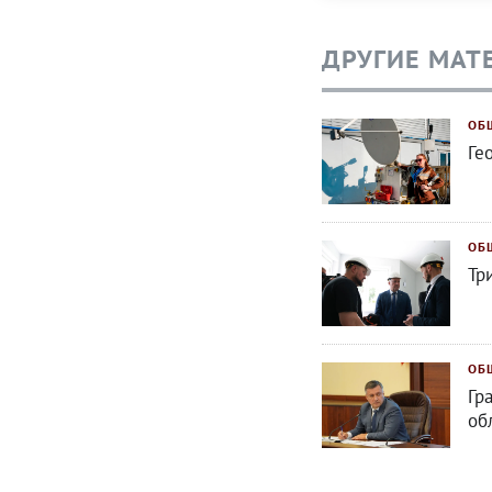
ДРУГИЕ МАТ
ОБ
Ге
ОБ
Тр
ОБ
Гр
об