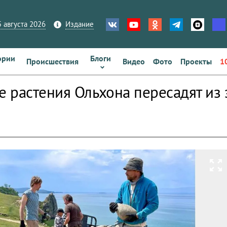
 августа 2026
Издание
ории
Блоги
Происшествия
Видео
Фото
Проекты
1
 растения Ольхона пересадят из 
zoom_out_map