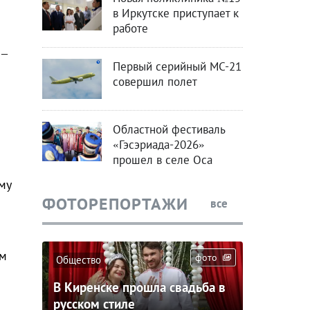
в Иркутске приступает к
работе
 –
Первый серийный МС-21
совершил полет
Областной фестиваль
«Гэсэриада-2026»
прошел в селе Оса
му
ФОТОРЕПОРТАЖИ
все
ом
фото
Общество
В Киренске прошла свадьба в
русском стиле