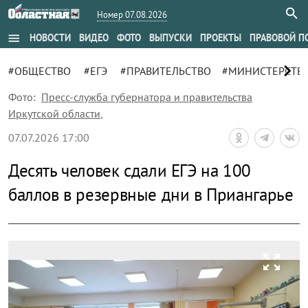
Номер 07.08.2026
menu
НОВОСТИ
ВИДЕО
ФОТО
ВЫПУСКИ
ПРОЕКТЫ
ПРАВОВОЙ П
chevron_right
#ОБЩЕСТВО
#ЕГЭ
#ПРАВИТЕЛЬСТВО
#МИНИСТЕРСТВО
Фото:
Пресс-служба губернатора и правительства
Иркутской области
,
07.07.2026 17:00
Десять человек сдали ЕГЭ на 100
баллов в резервные дни в Приангарье
zoom_out_map