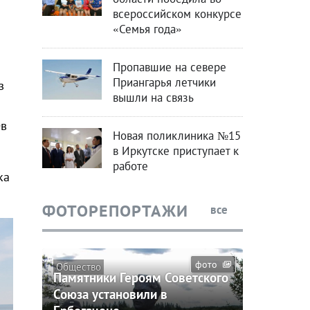
всероссийском конкурсе
«Семья года»
Пропавшие на севере
Приангарья летчики
з
вышли на связь
ев
Новая поликлиника №15
в Иркутске приступает к
работе
ка
ФОТОРЕПОРТАЖИ
все
фото
Общество
Памятники Героям Советского
Союза установили в