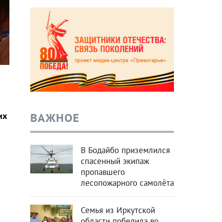
ВАЖНОЕ
их
В Бодайбо приземлился
спасенный экипаж
пропавшего
лесопожарного самолёта
Семья из Иркутской
области победила во