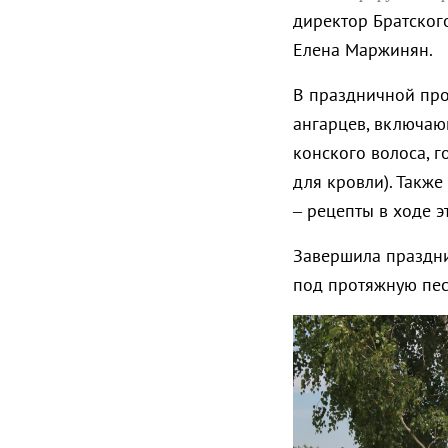
директор Братског
Елена Маржинян.
В праздничной пр
ангарцев, включаю
конского волоса, 
для кровли). Такж
– рецепты в ходе 
Завершила праздни
под протяжную пе