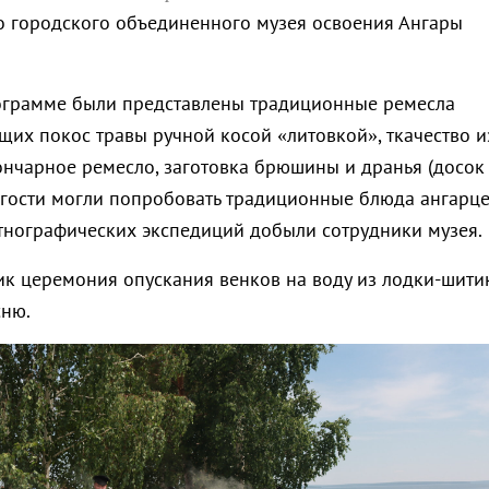
о городского объединенного музея освоения Ангары
ограмме были представлены традиционные ремесла
щих покос травы ручной косой «литовкой», ткачество и
гончарное ремесло, заготовка брюшины и дранья (досок
е гости могли попробовать традиционные блюда ангарц
этнографических экспедиций добыли сотрудники музея.
к церемония опускания венков на воду из лодки-шити
сню.