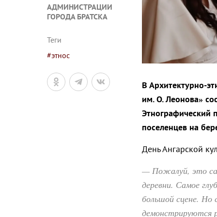
АДМИНИСТРАЦИИ
ГОРОДА БРАТСКА
Теги
#этнос
В Архитектурно-эт
им. О. Леонова» со
Этнографический п
поселенцев на бер
День Ангарской кул
— Пожалуй, это са
деревни. Самое глу
большой сцене. Но 
демонстрируются р