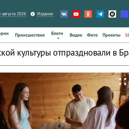
 августа 2026
Издание
ории
Блоги
Происшествия
Видео
Фото
Проекты
1
ской культуры отпраздновали в Бр
zoom_out_map