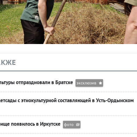
АКЖЕ
льтуры отпраздновали в Братске
эксклюзив
етсады с этнокультурной составляющей в Усть-Ордынском
бище появилось в Иркутске
фото