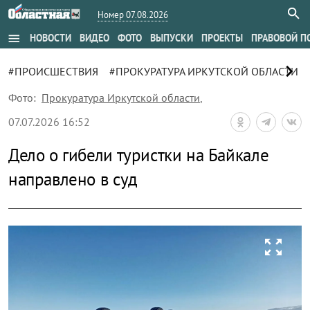
Номер 07.08.2026
menu
НОВОСТИ
ВИДЕО
ФОТО
ВЫПУСКИ
ПРОЕКТЫ
ПРАВОВОЙ П
chevron_right
#ПРОИСШЕСТВИЯ
#ПРОКУРАТУРА ИРКУТСКОЙ ОБЛАСТИ
Фото:
Прокуратура Иркутской области
,
07.07.2026 16:52
Дело о гибели туристки на Байкале
направлено в суд
zoom_out_map