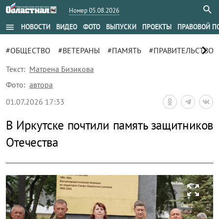
Номер 05.08.2026
menu
НОВОСТИ
ВИДЕО
ФОТО
ВЫПУСКИ
ПРОЕКТЫ
ПРАВОВОЙ П
chevron_right
#ОБЩЕСТВО
#ВЕТЕРАНЫ
#ПАМЯТЬ
#ПРАВИТЕЛЬСТВО
Текст:
Матрена Бизикова
Фото:
автора
01.07.2026 17:33
В Иркутске почтили память защитников
Отечества
zoom_out_map