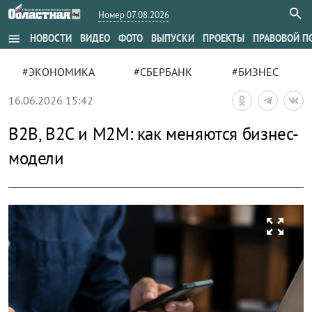
Номер 07.08.2026
menu
НОВОСТИ
ВИДЕО
ФОТО
ВЫПУСКИ
ПРОЕКТЫ
ПРАВОВОЙ П
#ЭКОНОМИКА
#СБЕРБАНК
#БИЗНЕС
16.06.2026 15:42
B2B, B2C и M2M: как меняются бизнес-
модели
zoom_out_map