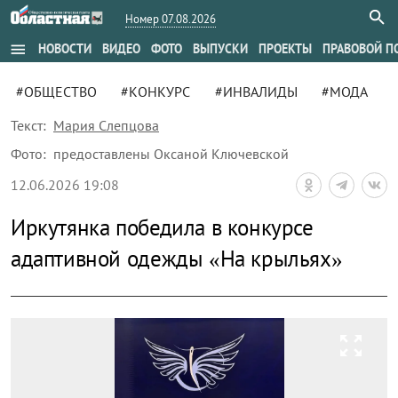
Номер 07.08.2026
menu
НОВОСТИ
ВИДЕО
ФОТО
ВЫПУСКИ
ПРОЕКТЫ
ПРАВОВОЙ П
#ОБЩЕСТВО
#КОНКУРС
#ИНВАЛИДЫ
#МОДА
Текст:
Мария Слепцова
Фото:
предоставлены Оксаной Ключевской
12.06.2026 19:08
Иркутянка победила в конкурсе
адаптивной одежды «На крыльях»
zoom_out_map