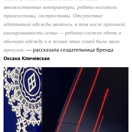
множественные контрактуры, ребята-носители
трахеостомы, гастростомы. Отсутствие
адаптивной одежды являлось, в том числе причиной,
изолированности семьи — ребенка сложно одеть в
обычную одежду и в жизни этих семей было мало
прогулок,
— рассказала создательница бренда
Оксана Ключевская
.