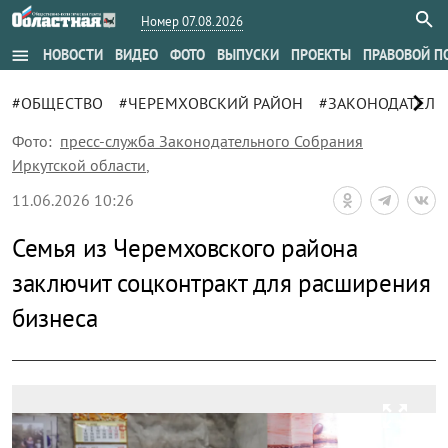
Номер 07.08.2026
menu
НОВОСТИ
ВИДЕО
ФОТО
ВЫПУСКИ
ПРОЕКТЫ
ПРАВОВОЙ П
chevron_right
#ОБЩЕСТВО
#ЧЕРЕМХОВСКИЙ РАЙОН
#ЗАКОНОДАТЕЛЬ
Фото:
пресс-служба Законодательного Собрания
Иркутской области
,
11.06.2026 10:26
Семья из Черемховского района
заключит соцконтракт для расширения
бизнеса
zoom_out_map