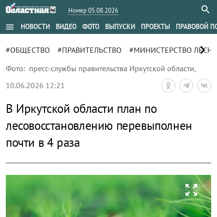
Номер 05.08.2026
menu
НОВОСТИ
ВИДЕО
ФОТО
ВЫПУСКИ
ПРОЕКТЫ
ПРАВОВОЙ П
chevron_right
#ОБЩЕСТВО
#ПРАВИТЕЛЬСТВО
#МИНИСТЕРСТВО ЛЕСНО
Фото:
пресс-службы правительства Иркутской области
,
10.06.2026 12:21
В Иркутской области план по
лесовосстановлению перевыполнен
почти в 4 раза
zoom_out_map