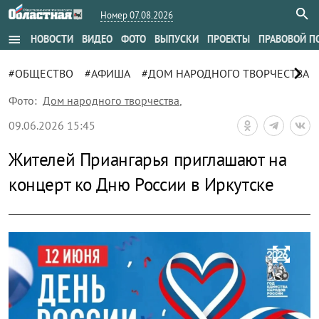
Номер 07.08.2026
menu
НОВОСТИ
ВИДЕО
ФОТО
ВЫПУСКИ
ПРОЕКТЫ
ПРАВОВОЙ П
chevron_right
#ОБЩЕСТВО
#АФИША
#ДОМ НАРОДНОГО ТВОРЧЕСТВА
Фото:
Дом народного творчества
,
09.06.2026 15:45
Жителей Приангарья приглашают на
концерт ко Дню России в Иркутске
zoom_out_map