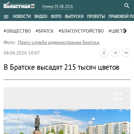
Номер 05.08.2026
menu
НОВОСТИ
ВИДЕО
ФОТО
ВЫПУСКИ
ПРОЕКТЫ
ПРАВОВОЙ П
chevron_right
#ОБЩЕСТВО
#БРАТСК
#БЛАГОУСТРОЙСТВО
#ЦВЕТЫ
Фото:
Пресс-служба администрации Братска
,
08.06.2026 10:07
В Братске высадят 215 тысяч цветов
zoom_out_map