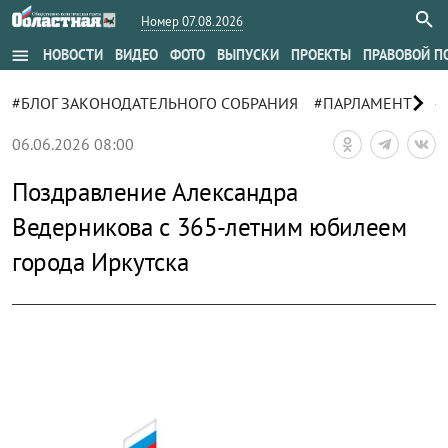
Номер 07.08.2026
menu
НОВОСТИ
ВИДЕО
ФОТО
ВЫПУСКИ
ПРОЕКТЫ
ПРАВОВОЙ П
chevron_right
#БЛОГ ЗАКОНОДАТЕЛЬНОГО СОБРАНИЯ
#ПАРЛАМЕНТ
#
06.06.2026 08:00
Поздравление Александра
Ведерникова с 365-летним юбилеем
города Иркутска
zoom_out_map