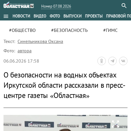
Номер 07.08.2026
menu
НОВОСТИ
ВИДЕО
ФОТО
ВЫПУСКИ
ПРОЕКТЫ
ПРАВОВОЙ П
#ОБЩЕСТВО
#БЕЗОПАСНОСТЬ
#ГИМС
Текст:
Синельникова Оксана
Фото:
автора
06.06.2026 17:58
О безопасности на водных объектах
Иркутской области рассказали в пресс-
центре газеты «Областная»
zoom_out_map