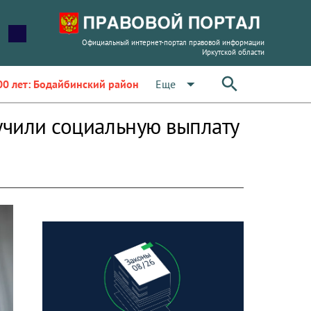
Официальный интернет-портал правовой информации
Иркутской области
arrow_drop_down
Еще
00 лет: Бодайбинский район
учили социальную выплату