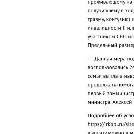
проживающему на т
получившему в ход
травму, контузию) 
инвалидности II ил
участником СВО или
Предельный размер
— Данная мера подд
воспользовались 2
семьи выплата нав
продолжать помога
первый замминистр
министра, Алексей 
Подробнее об усло
https://irkobl.ru/s
выплату можно в ми