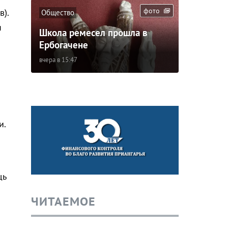
фото
в).
Общество
я
Школа ремесел прошла в
Ербогачене
вчера в 15:47
и.
щь
ЧИТАЕМОЕ