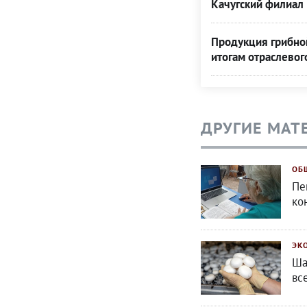
Качугский филиал 
Продукция грибной
итогам отраслевог
ДРУГИЕ МАТ
ОБ
Пе
ко
ЭК
Ша
вс