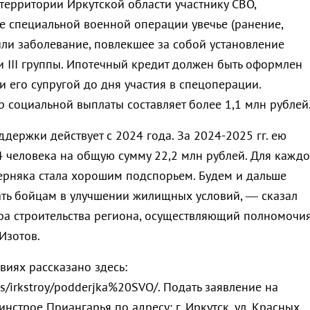
ерритории Иркутской области участнику СВО,
е специальной военной операции увечье (ранение,
или заболевание, повлекшее за собой установление
и III группы. Ипотечный кредит должен быть оформлен
 его супругой до дня участия в спецоперации.
 социальной выплаты составляет более 1,1 млн рублей
ержки действует с 2024 года. За 2024-2025 гг. ею
4 человека на общую сумму 22,2 млн рублей. Для кажд
ерняка стала хорошим подспорьем. Будем и дальше
ть бойцам в улучшении жилищных условий, — сказал
а строительства региона, осуществляющий полномочи
Изотов.
виях рассказано здесь:
ites/irkstroy/podderjka%20SVO/. Подать заявление на
нстрое Приангарья по адресу: г. Иркутск, ул. Красных