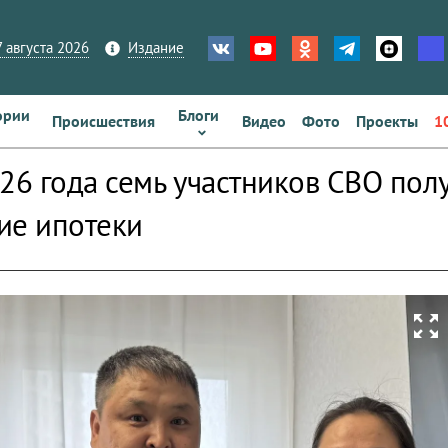
 августа 2026
Издание
ории
Блоги
Происшествия
Видео
Фото
Проекты
1
026 года семь участников СВО пол
ие ипотеки
zoom_out_map