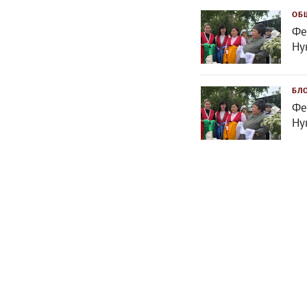
ОБ
Фе
Ну
БЛ
Фе
Ну