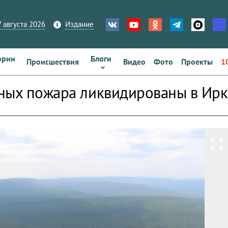
 августа 2026
Издание
ории
Блоги
Происшествия
Видео
Фото
Проекты
1
ных пожара ликвидированы в Ирк
zoom_out_map