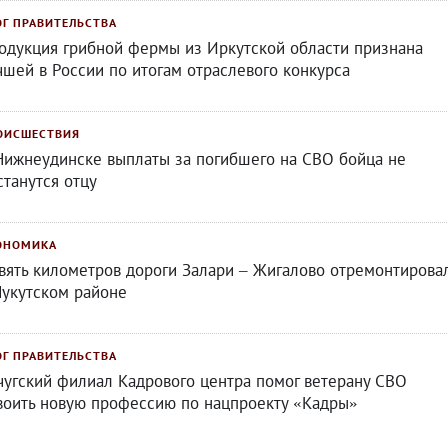
ОГ ПРАВИТЕЛЬСТВА
одукция грибной фермы из Иркутской области признана
чшей в России по итогам отраслевого конкурса
ОИСШЕСТВИЯ
Нижнеудинске выплаты за погибшего на СВО бойца не
станутся отцу
ОНОМИКА
вять километров дороги Залари – Жигалово отремонтирова
Нукутском районе
ОГ ПРАВИТЕЛЬСТВА
чугский филиал Кадрового центра помог ветерану СВО
воить новую профессию по нацпроекту «Кадры»