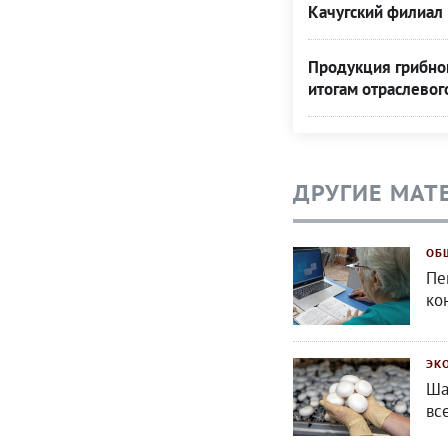
Качугский филиал 
Продукция грибной
итогам отраслевог
ДРУГИЕ МАТ
ОБ
Пе
ко
ЭК
Ша
вс