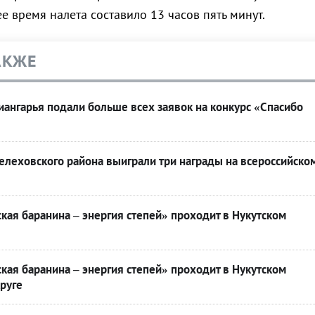
е время налета составило 13 часов пять минут.
АКЖЕ
ангарья подали больше всех заявок на конкурс «Спасибо
леховского района выиграли три награды на всероссийско
кая баранина – энергия степей» проходит в Нукутском
кая баранина – энергия степей» проходит в Нукутском
руге