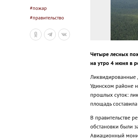
#пожар
#правительство
Четыре лесных пож
на утро 4 июня в р
Ликвидированные д
Удинском районе н
прошлых суток: ли
площадь составила 
В правительстве р
обстановки были з
Авиационный мони