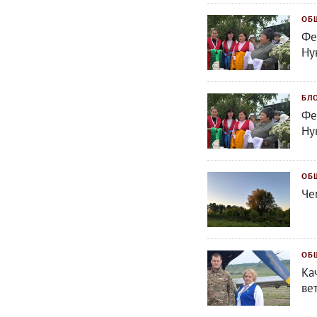
ОБ
Фе
Ну
БЛ
Фе
Ну
ОБ
Че
ОБ
Ка
ве