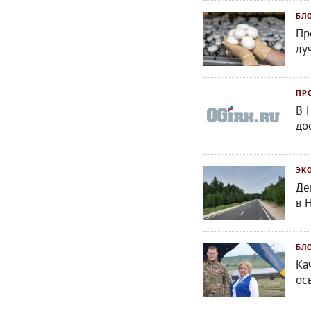
БЛ
Пр
лу
ПР
В 
до
ЭК
Де
в 
БЛ
Ка
ос