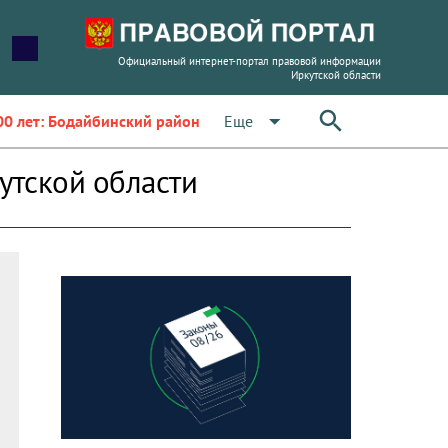
Официальный интернет-портал правовой информации
Иркутской области
arrow_drop_down
Еще
00 лет: Бодайбинский район
утской области