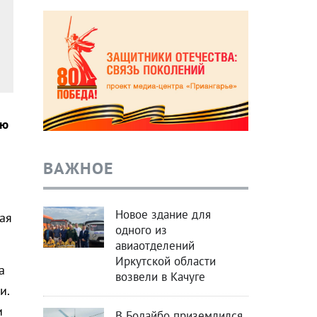
ию
ВАЖНОЕ
Новое здание для
ая
одного из
авиаотделений
Иркутской области
а
возвели в Качуге
и.
и
В Бодайбо приземлился