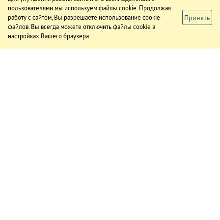
пользователями мы используем файлы cookie. Продолжая
Принять
работу с сайтом, Вы разрешаете использование cookie-
файлов. Вы всегда можете отключить файлы cookie в
настройках Вашего браузера.
ИЗДАНИЕ
О газете
Подписка
Реклама в газете