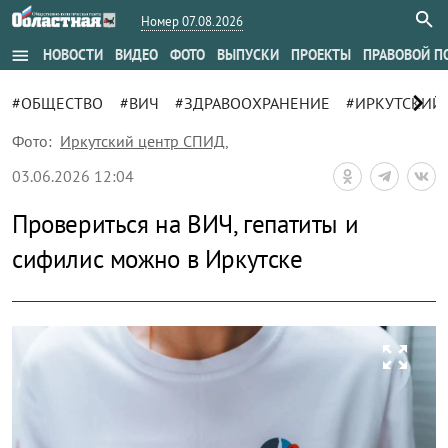
Номер 07.08.2026
menu
НОВОСТИ
ВИДЕО
ФОТО
ВЫПУСКИ
ПРОЕКТЫ
ПРАВОВОЙ П
chevron_right
#ОБЩЕСТВО
#ВИЧ
#ЗДРАВООХРАНЕНИЕ
#ИРКУТСКИЙ
Фото:
Иркутский центр СПИД
,
03.06.2026 12:04
Провериться на ВИЧ, гепатиты и
сифилис можно в Иркутске
zoom_out_map