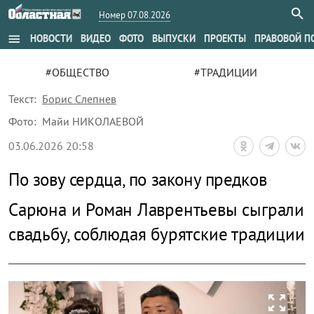
Номер 07.08.2026
menu
НОВОСТИ
ВИДЕО
ФОТО
ВЫПУСКИ
ПРОЕКТЫ
ПРАВОВОЙ П
#ОБЩЕСТВО
#ТРАДИЦИИ
Текст:
Борис Слепнев
Фото:
Майи НИКОЛАЕВОЙ
03.06.2026 20:58
По зову сердца, по закону предков
Сарюна и Роман Лаврентьевы сыграли
свадьбу, соблюдая бурятские традиции
zoom_out_map