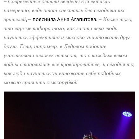
Современные детали введены в спектакль
–
намеренно, ведь этот спектакль для сегодняшних
зрителей
Кроме того,
, – пояснила Анна Агапитова. –
это еще метафора того, как за эти века люди
научились эффективно и массово уничтожать друг
друга. Если, например, в Ледовом побоище
участвовали человек пятьсот, то с каждым веком
войны становились все кровопролитнее, и сегодня то,
как люди научились уничтожать себе подобных,
можно сравнить с мясорубкой.