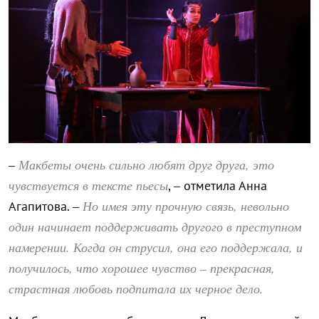
Макбеты очень сильно любят друг друга, это
–
чувствуется в тексте пьесы
, – отметила Анна
Но имея эту прочную связь, невольно
Агапитова. –
один начинает поддерживать другого в преступном
намерении. Когда он струсил, она его поддержала, и
получилось, что хорошее чувство – прекрасная,
страстная любовь подпитала их черное дело.