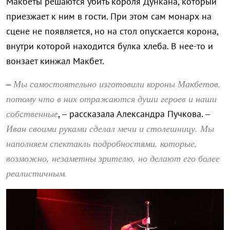
Макбеты решаются убить короля Дункана, который
приезжает к ним в гости. При этом сам монарх на
сцене не появляется, но на стол опускается корона,
внутри которой находится булка хлеба. В нее-то и
вонзает кинжал Макбет.
Мы самостоятельно изготовили короны Макбетов,
–
потому что в них отражаются души героев и наши
собственные
, – рассказала Александра Пучкова. –
Иван своими руками сделал мечи и столешницу. Мы
наполняем спектакль подробностями, которые,
возможно, незаметны зрителю, но делают его более
реалистичным.