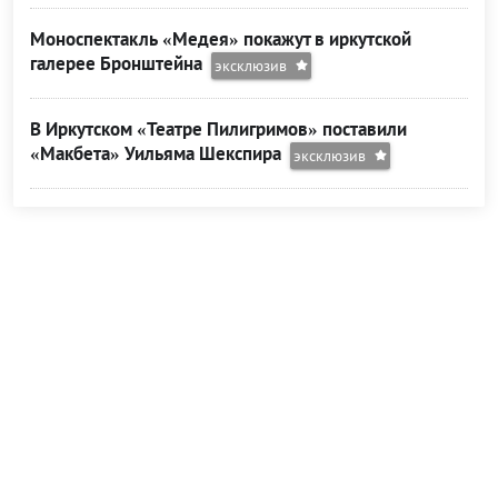
Моноспектакль «Медея» покажут в иркутской
галерее Бронштейна
эксклюзив
В Иркутском «Театре Пилигримов» поставили
«Макбета» Уильяма Шекспира
эксклюзив