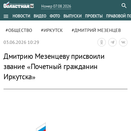
Номер 07.08.2026
menu
НОВОСТИ
ВИДЕО
ФОТО
ВЫПУСКИ
ПРОЕКТЫ
ПРАВОВОЙ П
#ОБЩЕСТВО
#ИРКУТСК
#ДМИТРИЙ МЕЗЕНЦЕВ
03.06.2026 10:29
Дмитрию Мезенцеву присвоили
звание «Почетный гражданин
Иркутска»
zoom_out_map