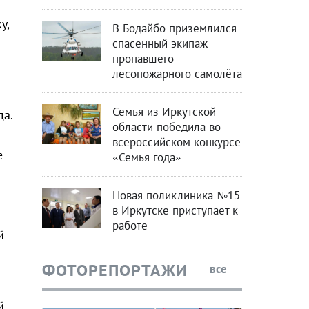
у,
В Бодайбо приземлился
спасенный экипаж
пропавшего
лесопожарного самолёта
Семья из Иркутской
а.
области победила во
всероссийском конкурсе
е
«Семья года»
Новая поликлиника №15
в Иркутске приступает к
работе
й
ФОТОРЕПОРТАЖИ
все
.