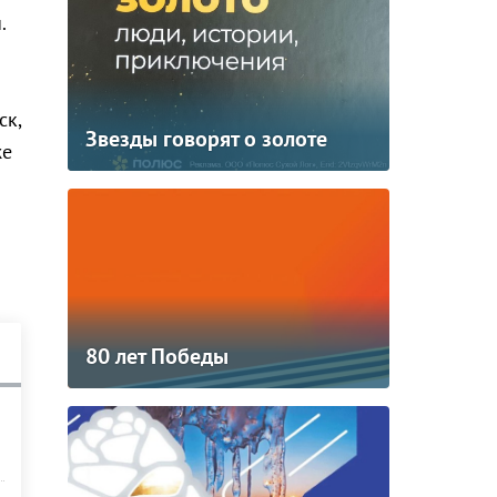
.
ск,
Звезды говорят о золоте
же
80 лет Победы