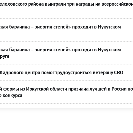
леховского района выиграли три награды на всероссийско
кая баранина – энергия степей» проходит в Нукутском
кая баранина – энергия степей» проходит в Нукутском
руге
Кадрового центра помог трудоустроиться ветерану СВО
 фермы из Иркутской области признана лучшей в России по
о конкурса