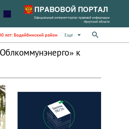
Официальный интернет-портал правовой информации
Иркутской области
arrow_drop_down
Еще
00 лет: Бодайбинский район
«Облкоммунэнерго» к