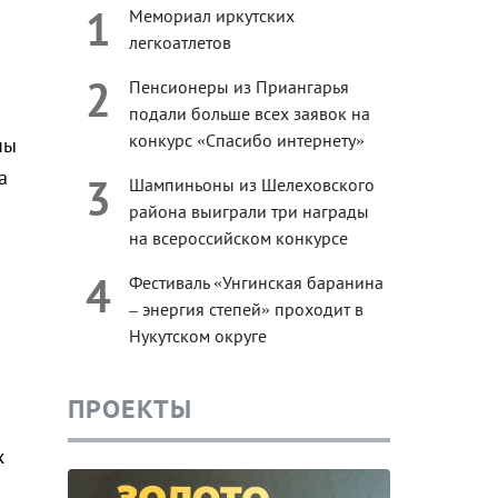
1
Мемориал иркутских
легкоатлетов
й
2
Пенсионеры из Приангарья
подали больше всех заявок на
конкурс «Спасибо интернету»
ны
а
3
Шампиньоны из Шелеховского
района выиграли три награды
на всероссийском конкурсе
4
Фестиваль «Унгинская баранина
– энергия степей» проходит в
Нукутском округе
ПРОЕКТЫ
х