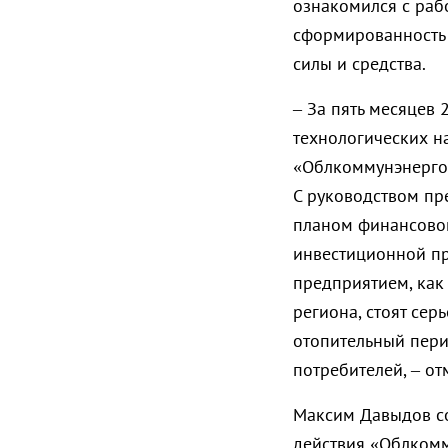
ознакомился с раб
сформированность 
силы и средства.
– За пять месяцев 
технологических н
«Облкоммунэнерго»
С руководством пр
планом финансовог
инвестиционной пр
предприятием, ка
региона, стоят сер
отопительный пери
потребителей, – о
Максим Давыдов с
действия «Облкомм