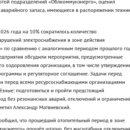
отой подразделений «Облкоммунэнерго», оценил
аварийного запаса, имеющиеся в распоряжении техник
2026 года на 10% сократилось количество
арушений электроснабжения в зоне действия
 по сравнению с аналогичным периодом прошлого год
едприятия обсудили мероприятия, предусмотренные
о оздоровления организации, в том числе утверждени
ограммы и регуляторное соглашение. Задачи перед
к и перед всеми ресурсоснабжающими организациями
ьёзные: подготовиться и пройти предстоящий
од без резонансных аварий, отключений и ограничени
тметил Александр Матвиевский.
ообщил, что прошедший отопительный период в зоне
унэнерго» прошёл штатно, без масштабных отключений