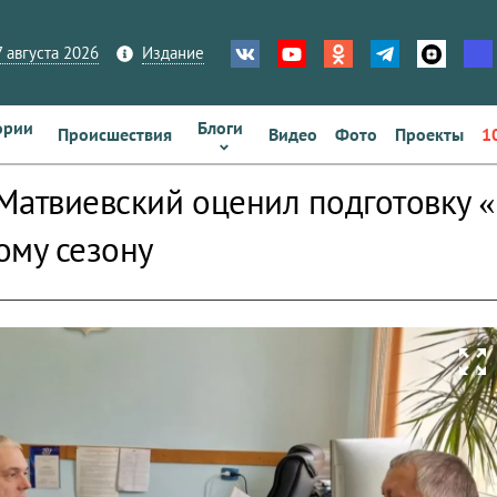
 августа 2026
Издание
ории
Блоги
Происшествия
Видео
Фото
Проекты
1
Матвиевский оценил подготовку 
ому сезону
zoom_out_map