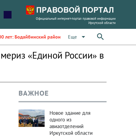
Официальный интернет-портал правовой информации
Иркутской области
arrow_drop_down
Еще
00 лет: Бодайбинский район
ймериз «Единой России» в
ВАЖНОЕ
Новое здание для
одного из
авиаотделений
Иркутской области