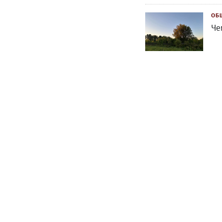
ОБ
Че