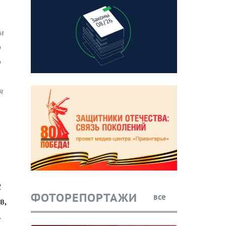
м
о
о
я
2
ФОТОРЕПОРТАЖИ
все
в,
.