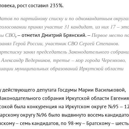
овека, рост составил 235%.
датов по партийному списку и по одномандатным округа
голосовании принял участие 31 кандидат, из них 17 – эт
ны СВО
Первое место п
, – отметил Дмитрий Брянский. –
занял Герой России, участник СВО Сергей Степанов.
ртсписку занял председатель Законодательного собрани
Александр Ведерников, третье – мэр города Черемхово,
циации муниципальных образований Иркутской области
 у действующего депутата Госдумы Марии Васильковой,
 Законодательного собрания Иркутской области Евгения
сокой была конкуренция на Иркутском округе №95 – 1
гарскому округу №96 было выдвинуто восемь кандидато
скому – семь кандидатов, по 98-му – Братскому – шесть