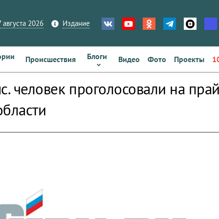
 августа 2026
Издание
ории
Блоги
Происшествия
Видео
Фото
Проекты
1
ыс. человек проголосовали на пра
области
zoom_out_map