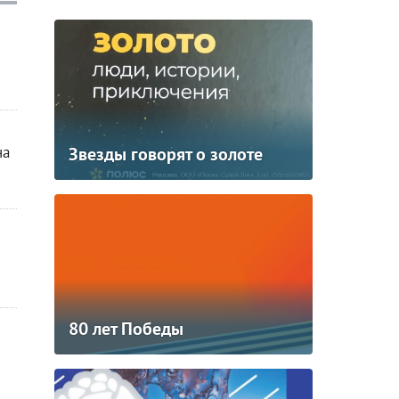
Звезды говорят о золоте
на
80 лет Победы