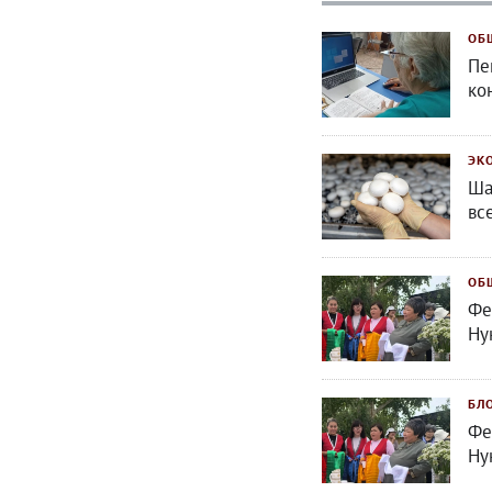
ОБ
Пе
ко
ЭК
Ша
вс
ОБ
Фе
Ну
БЛ
Фе
Ну