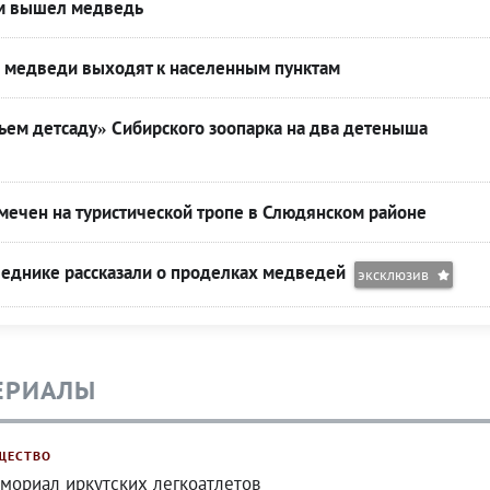
м вышел медведь
е медведи выходят к населенным пунктам
ьем детсаду» Сибирского зоопарка на два детеныша
мечен на туристической тропе в Слюдянском районе
веднике рассказали о проделках медведей
эксклюзив
ЕРИАЛЫ
ЩЕСТВО
мориал иркутских легкоатлетов