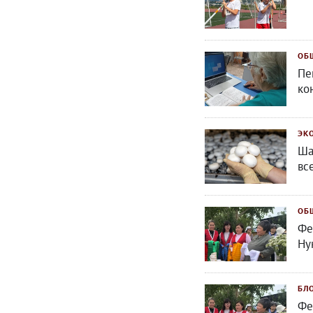
ОБ
Пе
ко
ЭК
Ша
вс
ОБ
Фе
Ну
БЛ
Фе