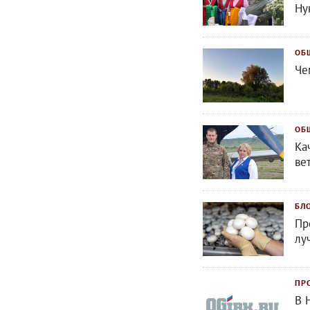
Ну
ОБ
Че
ОБ
Ка
ве
БЛ
Пр
лу
ПР
В 