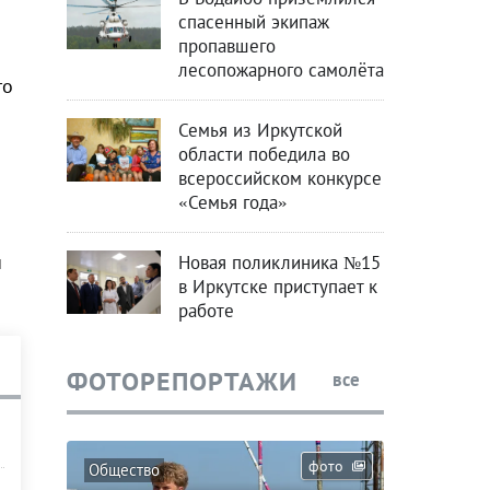
спасенный экипаж
пропавшего
лесопожарного самолёта
то
Семья из Иркутской
области победила во
всероссийском конкурсе
«Семья года»
и
Новая поликлиника №15
в Иркутске приступает к
работе
ФОТОРЕПОРТАЖИ
все
фото
Общество