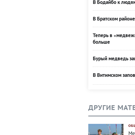
В Бодайбо к людя
В Братском район
Теперь в «медвеж
больше
Бурый медведь за
В Витимском запо
ДРУГИЕ МАТ
ОБ
Ме