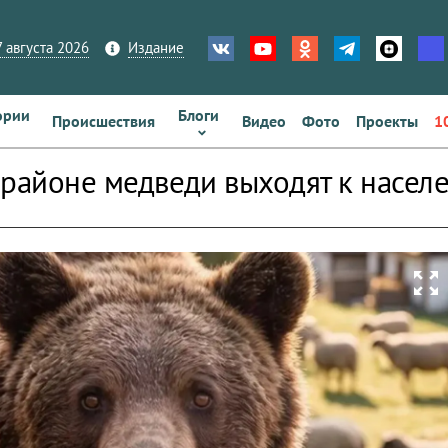
 августа 2026
Издание
ории
Блоги
Происшествия
Видео
Фото
Проекты
1
 районе медведи выходят к насел
zoom_out_map