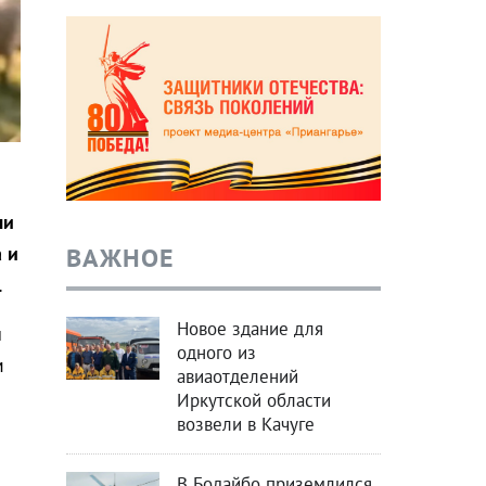
ли
ВАЖНОЕ
 и
.
Новое здание для
ы
одного из
м
авиаотделений
Иркутской области
возвели в Качуге
В Бодайбо приземлился