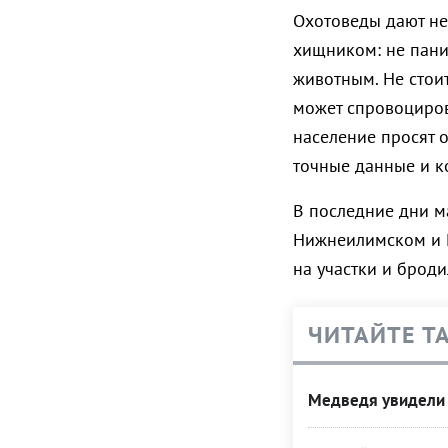
Охотоведы дают не
хищником: не паник
животным. Не стоит
может спровоциров
население просят 
точные данные и к
В последние дни м
Нижнеилимском и К
на участки и броди
ЧИТАЙТЕ Т
Медведя увидели