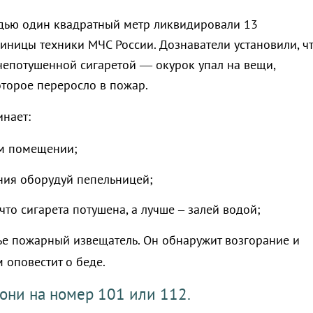
дью один квадратный метр ликвидировали 13
диницы техники МЧС России. Дознаватели установили, ч
непотушенной сигаретой — окурок упал на вещи,
оторое переросло в пожар.
нает:
ом помещении;
ния оборудуй пепельницей;
 что сигарета потушена, а лучше – залей водой;
ье пожарный извещатель. Он обнаружит возгорание и
 оповестит о беде.
они на номер 101 или 112.