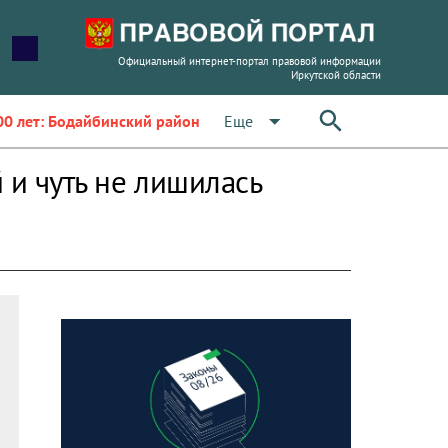
Официальный интернет-портал правовой информации
Иркутской области
arrow_drop_down
Еще
00 лет: Бодайбинский район
 и чуть не лишилась