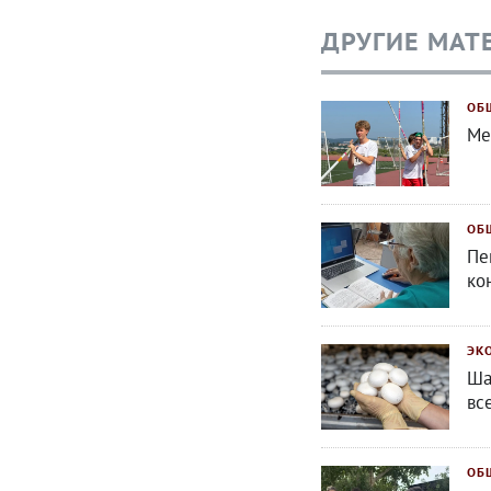
ДРУГИЕ МАТ
ОБ
Ме
ОБ
Пе
ко
ЭК
Ша
вс
ОБ