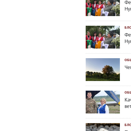
Фе
Ну
БЛ
Фе
Ну
ОБ
Че
ОБ
Ка
ве
БЛ