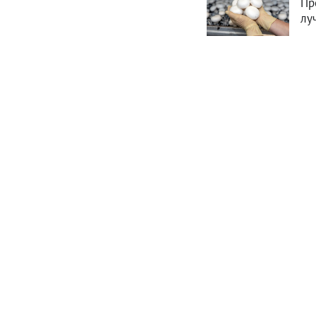
Пр
лу