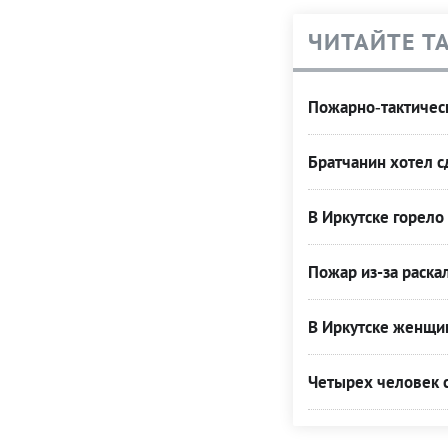
ЧИТАЙТЕ Т
Пожарно‑тактическ
Братчанин хотел с
В Иркутске горел
Пожар из-за раска
В Иркутске женщин
Четырех человек с