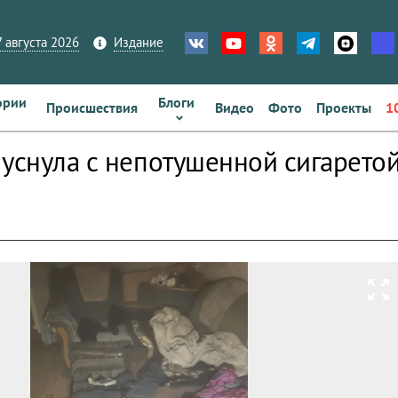
 августа 2026
Издание
ории
Блоги
Происшествия
Видео
Фото
Проекты
1
 уснула с непотушенной сигаретой
zoom_out_map