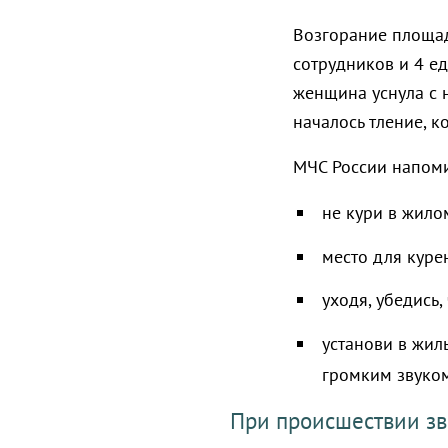
Возгорание площа
сотрудников и 4 е
женщина уснула с 
началось тление, к
МЧС России напоми
не кури в жил
место для куре
уходя, убедись,
установи в жил
громким звуком
При происшествии зв