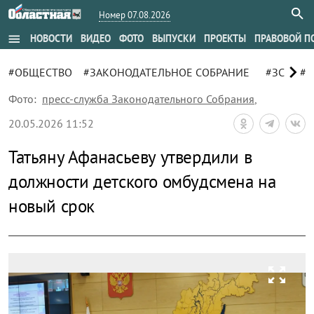
Номер 07.08.2026
menu
НОВОСТИ
ВИДЕО
ФОТО
ВЫПУСКИ
ПРОЕКТЫ
ПРАВОВОЙ П
chevron_right
#ОБЩЕСТВО
#ЗАКОНОДАТЕЛЬНОЕ СОБРАНИЕ
#ЗС
#П
Фото:
пресс-служба Законодательного Собрания
,
20.05.2026 11:52
Татьяну Афанасьеву утвердили в
должности детского омбудсмена на
новый срок
zoom_out_map