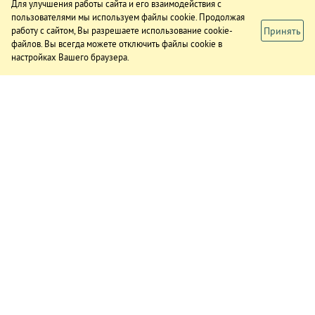
Для улучшения работы сайта и его взаимодействия с
пользователями мы используем файлы cookie. Продолжая
Принять
работу с сайтом, Вы разрешаете использование cookie-
файлов. Вы всегда можете отключить файлы cookie в
настройках Вашего браузера.
ИЗДАНИЕ
О газете
Подписка