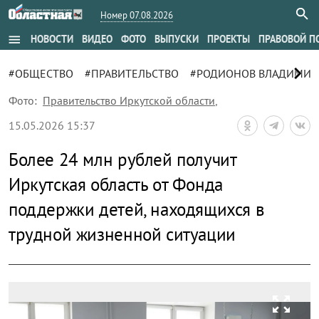
Номер 07.08.2026
menu
НОВОСТИ
ВИДЕО
ФОТО
ВЫПУСКИ
ПРОЕКТЫ
ПРАВОВОЙ П
chevron_right
#ОБЩЕСТВО
#ПРАВИТЕЛЬСТВО
#РОДИОНОВ ВЛАДИМИР
Фото:
Правительство Иркутской области
,
15.05.2026 15:37
Более 24 млн рублей получит
Иркутская область от Фонда
поддержки детей, находящихся в
трудной жизненной ситуации
zoom_out_map