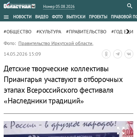
Номер 05.08.2026
menu
НОВОСТИ
ВИДЕО
ФОТО
ВЫПУСКИ
ПРОЕКТЫ
ПРАВОВОЙ П
chevron_right
#ОБЩЕСТВО
#КУЛЬТУРА
#ПРАВИТЕЛЬСТВО
#ГОД ЕДИН
Фото:
Правительство Иркутской области
,
14.05.2026 15:09
Детские творческие коллективы
Приангарья участвуют в отборочных
этапах Всероссийского фестиваля
«Наследники традиций»
zoom_out_map