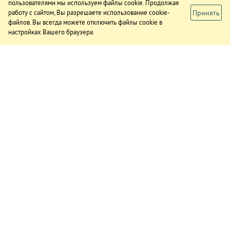
пользователями мы используем файлы cookie. Продолжая
Принять
работу с сайтом, Вы разрешаете использование cookie-
файлов. Вы всегда можете отключить файлы cookie в
настройках Вашего браузера.
ИЗДАНИЕ
О газете
Подписка
Реклама в газете