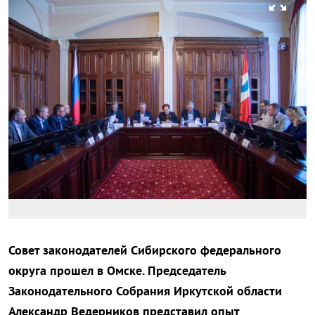
zoom_out_map
Совет законодателей Сибирского федерального
округа прошел в Омске. Председатель
Законодательного Собрания Иркутской области
Александр Ведерников представил опыт