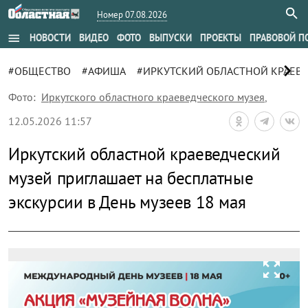
Номер 07.08.2026
menu
НОВОСТИ
ВИДЕО
ФОТО
ВЫПУСКИ
ПРОЕКТЫ
ПРАВОВОЙ П
chevron_right
#ОБЩЕСТВО
#АФИША
#ИРКУТСКИЙ ОБЛАСТНОЙ КРАЕВ
Фото:
Иркутского областного краеведческого музея
,
12.05.2026 11:57
Иркутский областной краеведческий
музей приглашает на бесплатные
экскурсии в День музеев 18 мая
zoom_out_map