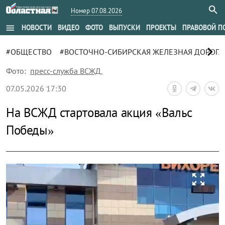
Номер 07.08.2026
menu
НОВОСТИ
ВИДЕО
ФОТО
ВЫПУСКИ
ПРОЕКТЫ
ПРАВОВОЙ П
chevron_right
#ОБЩЕСТВО
#ВОСТОЧНО-СИБИРСКАЯ ЖЕЛЕЗНАЯ ДОРОГА
Фото:
пресс-служба ВСЖД
,
07.05.2026 17:30
На ВСЖД стартовала акция «Вальс
Победы»
zoom_out_map