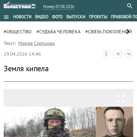
Номер 07.08.2026
menu
НОВОСТИ
ВИДЕО
ФОТО
ВЫПУСКИ
ПРОЕКТЫ
ПРАВОВОЙ П
chevron_right
#ОБЩЕСТВО
#СУДЬБА ЧЕЛОВЕКА
#СВЯЗЬ ПОКОЛЕНИЙ
Текст:
Мария Слепцова
29.04.2026 14:46
Земля кипела
zoom_out_map