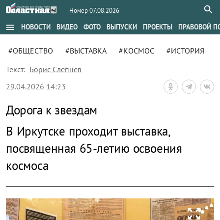
Номер 07.08.2026
menu
НОВОСТИ
ВИДЕО
ФОТО
ВЫПУСКИ
ПРОЕКТЫ
ПРАВОВОЙ П
#ОБЩЕСТВО
#ВЫСТАВКА
#КОСМОС
#ИСТОРИЯ
Текст:
Борис Слепнев
29.04.2026 14:23
Дорога к звездам
В Иркутске проходит выставка,
посвященная 65-летию освоения
космоса
zoom_out_map