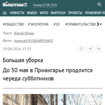
Номер 07.08.2026
menu
НОВОСТИ
ВИДЕО
ФОТО
ВЫПУСКИ
ПРОЕКТЫ
ПРАВОВОЙ П
chevron_right
#ОБЩЕСТВО
#ЭКОЛОГИЯ
#ЗС
#ПРАВИТЕЛЬСТВО
#К
Текст:
Юрий Юдин
Фото:
Алексей КУШНИРЕНКО
29.04.2026 23:35
Большая уборка
До 30 мая в Приангарье продлится
череда субботников
zoom_out_map