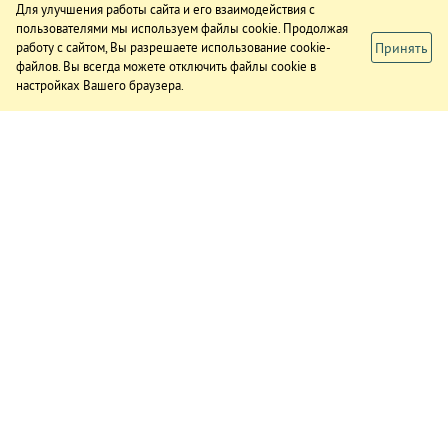
Для улучшения работы сайта и его взаимодействия с
пользователями мы используем файлы cookie. Продолжая
Принять
работу с сайтом, Вы разрешаете использование cookie-
файлов. Вы всегда можете отключить файлы cookie в
настройках Вашего браузера.
ИЗДАНИЕ
О газете
Подписка