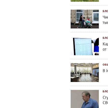
БЛ
Чи
ты
БЛ
Ка
от
ОБ
В 
БЛ
Ст
СВ