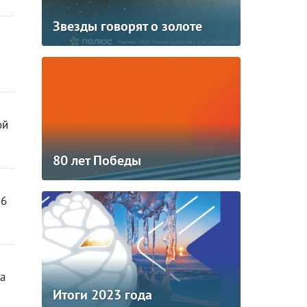
Звезды говорят о золоте
ой
80 лет Победы
26
а
Итоги 2023 года