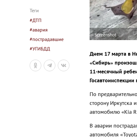
Теги
#ДТП
#авария
Screenshot
#пострадавшие
#УГИБДД
Днем 17 марта в Н
«Сибирь» произошл
11-месячный ребен
Госавтоинспекции 
По предварительной
сторону Иркутска и
автомобилю «Kia R
В аварии пострадал
автомобиля «Toyota