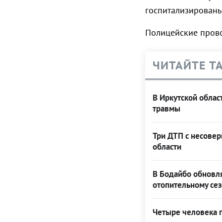
госпитализированы
Полицейские прово
ЧИТАЙТЕ Т
В Иркутской облас
травмы
Три ДТП с несове
области
В Бодайбо обновля
отопительному сез
Четыре человека п