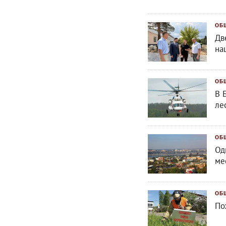
ОБ
Дв
на
ОБ
В 
ле
ОБ
Од
ме
ОБ
По