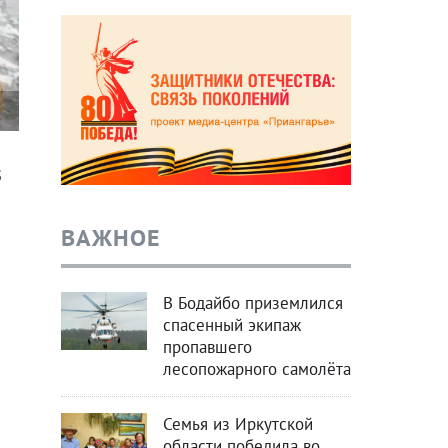
5
ВАЖНОЕ
В Бодайбо приземлился
спасенный экипаж
пропавшего
лесопожарного самолёта
Семья из Иркутской
области победила во