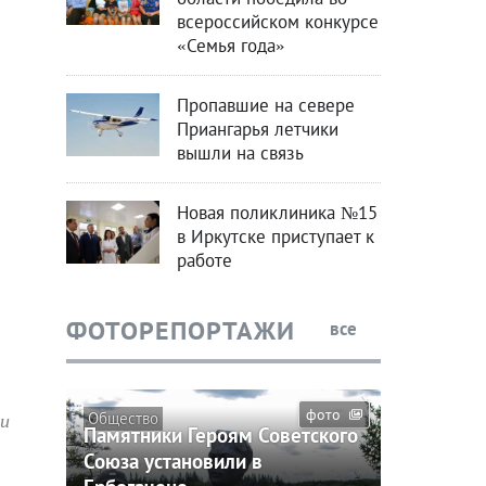
всероссийском конкурсе
«Семья года»
Пропавшие на севере
Приангарья летчики
вышли на связь
Новая поликлиника №15
в Иркутске приступает к
работе
ФОТОРЕПОРТАЖИ
все
фото
ди
Общество
Памятники Героям Советского
Союза установили в