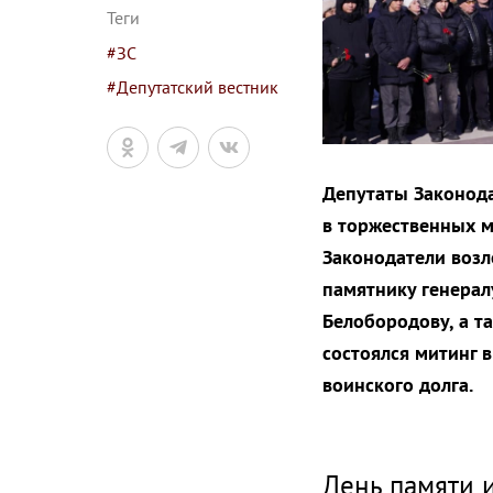
Теги
#ЗС
#Депутатский вестник
Депутаты Законода
в торжественных м
Законодатели возл
памятнику генерал
Белобородову, а т
состоялся митинг 
воинского долга.
День памяти 