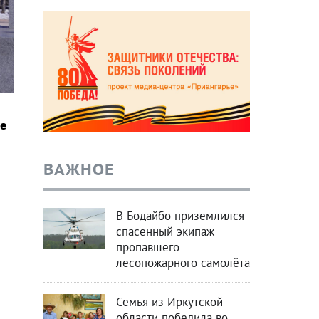
е
ВАЖНОЕ
В Бодайбо приземлился
спасенный экипаж
пропавшего
лесопожарного самолёта
Семья из Иркутской
области победила во