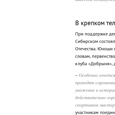
В крепком тел
При поддержке деп
Сибирском состоял
Отечества. Юноши п
словам, первенств
клуба «Добрыня», 
Особенно хочется
–
проводят соревнов
уважение к истории
действительно хоро
спортивное масте
участникам поедин