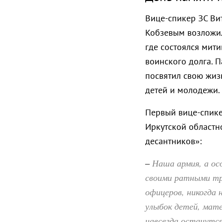
Вице-спикер ЗС Ви
Кобзевым возложил
где состоялся мити
воинского долга. П
посвятил свою жиз
детей и молодежи.
Первый вице-спик
Иркутской областн
десантников»:
Наша армия, а ос
–
своими ратными тра
офицеров, никогда 
улыбок детей, мате
навсегда останутся