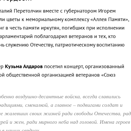
талий Перетолчин вместе с губернатором Игорем
и цветы к мемориальному комплексу «Аллея Памяти»,
нг в честь памяти иркутян, погибших при исполнении
арламентарий поблагодарил ветеранов и тех, кто
нь служению Отечеству, патриотическому воспитанию
ер
Кузьма Алдаров
посетил концерт, организованный
ой общественной организацией ветеранов «Союз
обенно воздушно-десантные войска, всегда славились
дициями, смекалкой, а главное – подвигами солдат и
не жалевших своих жизней ради свободы Отечества, ра
рей и жен, ради мирного неба над головой. Имена героев
 в наших сердцах.