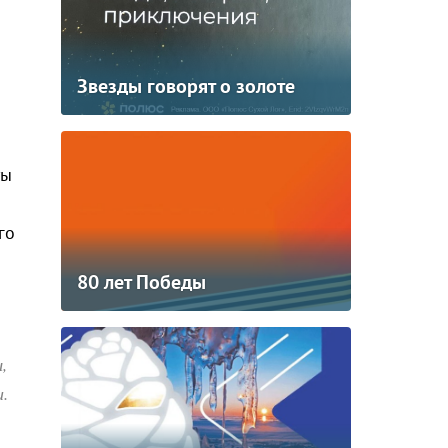
Звезды говорят о золоте
ты
го
80 лет Победы
,
и.