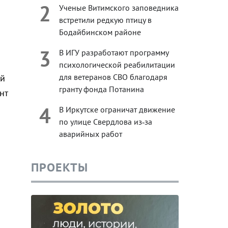
2
Ученые Витимского заповедника
встретили редкую птицу в
Бодайбинском районе
3
В ИГУ разработают программу
психологической реабилитации
для ветеранов СВО благодаря
ый
гранту фонда Потанина
нт
4
В Иркутске ограничат движение
по улице Свердлова из‑за
аварийных работ
ПРОЕКТЫ