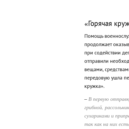
«Горячая кру
Помощь военнослу
продолжает оказыв
при содействии де
отправили необход
вещами, средствам
передовую ушла пе
кружка».
В первую отправку
–
грибной, рассольни
сухариками и припр
так как на них ест