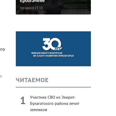
Ербогачене
сегодня в 15:10
его
о
о
ЧИТАЕМОЕ
1
Участник СВО из Эхирит-
Булагатского района лечит
земляков