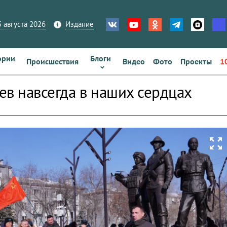
 августа 2026
Издание
ории
Блоги
Происшествия
Видео
Фото
Проекты
1
ев навсегда в наших сердцах
zoom_out_map