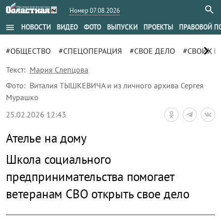
Номер 07.08.2026
menu
НОВОСТИ
ВИДЕО
ФОТО
ВЫПУСКИ
ПРОЕКТЫ
ПРАВОВОЙ П
chevron_right
#ОБЩЕСТВО
#СПЕЦОПЕРАЦИЯ
#СВОЕ ДЕЛО
#СВОИХ Н
Текст:
Мария Слепцова
Фото:
Виталия ТЫШКЕВИЧА и из личного архива Сергея
Мурашко
25.02.2026 12:43
Ателье на дому
Школа социального
предпринимательства помогает
ветеранам СВО открыть свое дело