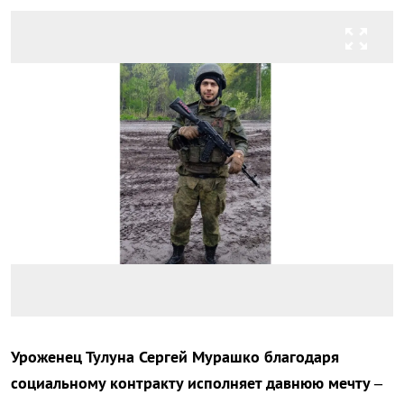
zoom_out_map
Уроженец Тулуна Сергей Мурашко благодаря
социальному контракту исполняет давнюю мечту –