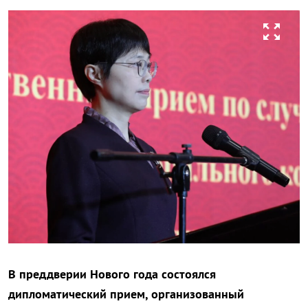
zoom_out_map
В преддверии Нового года состоялся
дипломатический прием, организованный