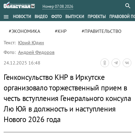
Номер 07.08.2026
menu
НОВОСТИ
ВИДЕО
ФОТО
ВЫПУСКИ
ПРОЕКТЫ
ПРАВОВОЙ П
#ЭКОНОМИКА
#КНР
#ПРАВИТЕЛЬСТВО
Текст:
Юрий Юдин
Фото:
Андрей Федоров
24.12.2025 16:48
Генконсульство КНР в Иркутске
организовало торжественный прием в
честь вступления Генерального консула
Лю Юй в должность и наступления
Нового 2026 года