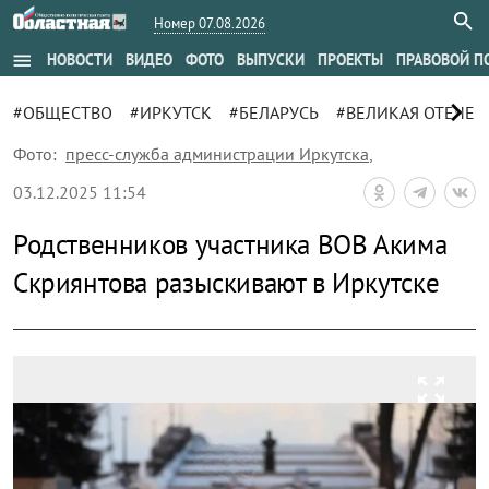
Номер 07.08.2026
menu
НОВОСТИ
ВИДЕО
ФОТО
ВЫПУСКИ
ПРОЕКТЫ
ПРАВОВОЙ П
chevron_right
#ОБЩЕСТВО
#ИРКУТСК
#БЕЛАРУСЬ
#ВЕЛИКАЯ ОТЕЧЕС
Фото:
пресс-служба администрации Иркутска
,
03.12.2025 11:54
Родственников участника ВОВ Акима
Скриянтова разыскивают в Иркутске
zoom_out_map