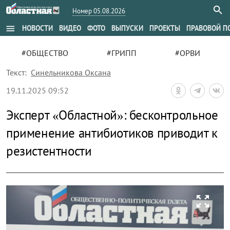
Номер 05.08.2026
menu
НОВОСТИ
ВИДЕО
ФОТО
ВЫПУСКИ
ПРОЕКТЫ
ПРАВОВОЙ П
#ОБЩЕСТВО
#ГРИПП
#ОРВИ
Текст:
Синельникова Оксана
19.11.2025 09:52
Эксперт «Областной»: бесконтрольное
применение антибиотиков приводит к
резистентности
zoom_out_map