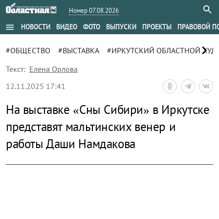
Номер 07.08.2026
menu
НОВОСТИ
ВИДЕО
ФОТО
ВЫПУСКИ
ПРОЕКТЫ
ПРАВОВОЙ П
chevron_right
#ОБЩЕСТВО
#ВЫСТАВКА
#ИРКУТСКИЙ ОБЛАСТНОЙ ХУД
Текст:
Елена Орлова
12.11.2025 17:41
На выставке «Сны Сибири» в Иркутске
представят мальтинских венер и
работы Даши Намдакова
zoom_out_map