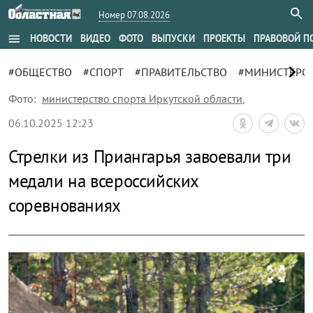
Номер 07.08.2026
menu
НОВОСТИ
ВИДЕО
ФОТО
ВЫПУСКИ
ПРОЕКТЫ
ПРАВОВОЙ П
chevron_right
#ОБЩЕСТВО
#СПОРТ
#ПРАВИТЕЛЬСТВО
#МИНИСТЕРСТ
Фото:
министерство спорта Иркутской области
,
06.10.2025 12:23
Стрелки из Приангарья завоевали три
медали на всероссийских
соревнованиях
zoom_out_map