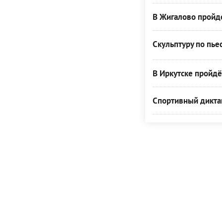
В Жигалово пройде
Скульптуру по пье
В Иркутске пройдё
Спортивный диктан