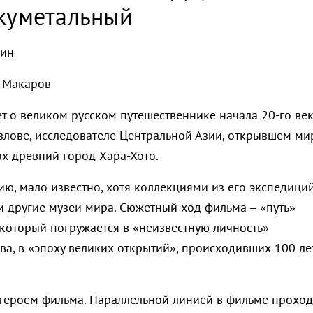
окуметальный
мин
й Макаров
т о великом русском путешественнике начала 20-го ве
злове, исследователе Центральной Азии, открывшем ми
ах древний город Хара-Хото.
ию, мало известно, хотя коллекциями из его экспедици
и другие музеи мира.
Сюжетный ход фильма – «путь»
 который погружается в «неизвестную личность»
ва, в «эпоху великих открытий», происходивших 100 ле
а героем фильма. Параллельной линией в фильме проход