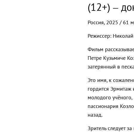
(12+) – д
Россия, 2025 / 61 
Режиссер: Никола
Фильм рассказывае
Петре Кузьмиче Ко
затерянный в песк
Это имя, к сожален
гордится Эрмитаж 
молодого учёного,
пассионария Козло
назад.
Зритель следует з