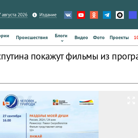
 августа 2026
Издание
ории
Блоги
Происшествия
Видео
Фото
Проекты
1
спутина покажут фильмы из прог
»
zoom_out_map