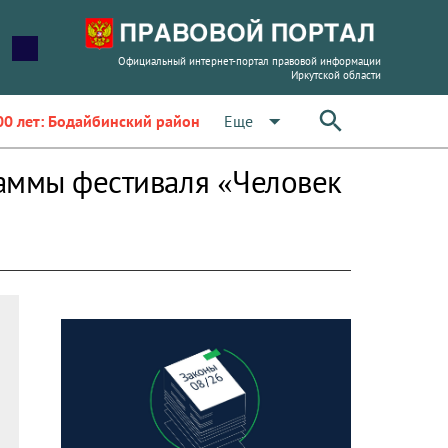
Официальный интернет-портал правовой информации
Иркутской области
arrow_drop_down
Еще
00 лет: Бодайбинский район
раммы фестиваля «Человек