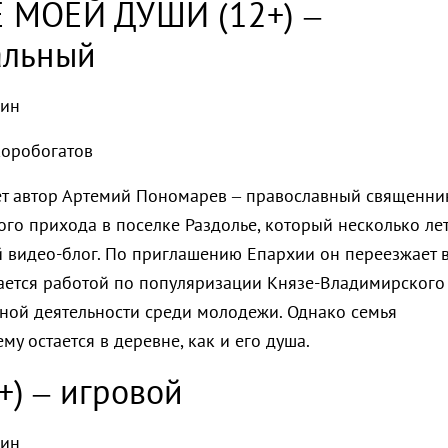
 МОЕЙ ДУШИ (12+) –
альный
мин
коробогатов
т автор
Артемий Пономарев – православный священни
го прихода в поселке Раздолье, который несколько ле
й видео-блог. По приглашению Епархии он переезжает 
мается работой по популяризации Князе-Владимирского
ной деятельности среди молодежи. Однако семья
у остается в деревне, как и его душа.
+) – игровой
мин