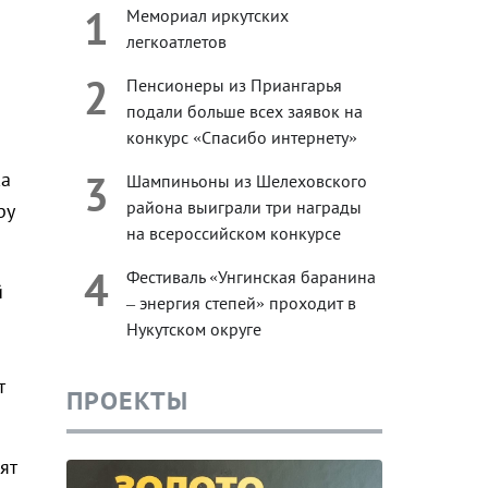
1
Мемориал иркутских
легкоатлетов
2
Пенсионеры из Приангарья
подали больше всех заявок на
конкурс «Спасибо интернету»
3
ка
Шампиньоны из Шелеховского
района выиграли три награды
ру
на всероссийском конкурсе
4
Фестиваль «Унгинская баранина
й
– энергия степей» проходит в
Нукутском округе
т
ПРОЕКТЫ
ят