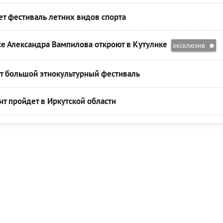
т фестиваль летних видов спорта
се Александра Вампилова откроют в Кутулике
эксклюзив
т большой этнокультурный фестиваль
т пройдет в Иркутской области