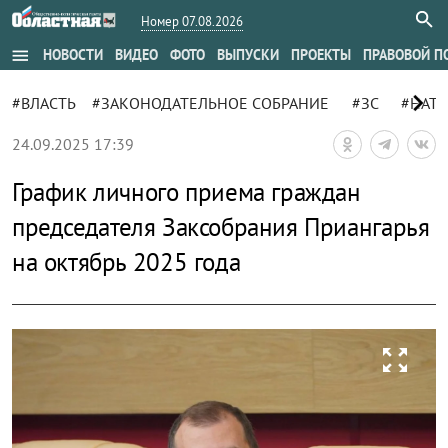
Номер 07.08.2026
menu
НОВОСТИ
ВИДЕО
ФОТО
ВЫПУСКИ
ПРОЕКТЫ
ПРАВОВОЙ П
chevron_right
#ВЛАСТЬ
#ЗАКОНОДАТЕЛЬНОЕ СОБРАНИЕ
#ЗС
#НАТА
24.09.2025 17:39
График личного приема граждан
председателя Заксобрания Приангарья
на октябрь 2025 года
zoom_out_map