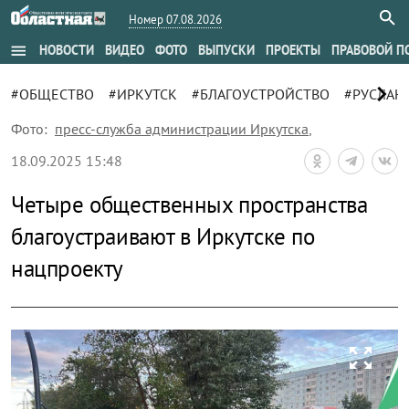
Номер 07.08.2026
menu
НОВОСТИ
ВИДЕО
ФОТО
ВЫПУСКИ
ПРОЕКТЫ
ПРАВОВОЙ П
chevron_right
#ОБЩЕСТВО
#ИРКУТСК
#БЛАГОУСТРОЙСТВО
#РУСЛАН
Фото:
пресс-служба администрации Иркутска
,
18.09.2025 15:48
Четыре общественных пространства
благоустраивают в Иркутске по
нацпроекту
zoom_out_map