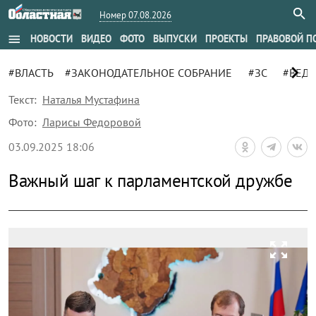
Номер 07.08.2026
menu
НОВОСТИ
ВИДЕО
ФОТО
ВЫПУСКИ
ПРОЕКТЫ
ПРАВОВОЙ П
chevron_right
#ВЛАСТЬ
#ЗАКОНОДАТЕЛЬНОЕ СОБРАНИЕ
#ЗС
#ВЕД
Текст:
Наталья Мустафина
Фото:
Ларисы Федоровой
03.09.2025 18:06
Важный шаг к парламентской дружбе
zoom_out_map